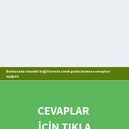
Bulmacada iskambil kağıtlarında sinek grubu bulmaca cevapları
aşağıda
CEVAPLAR
İÇİN TIKLA