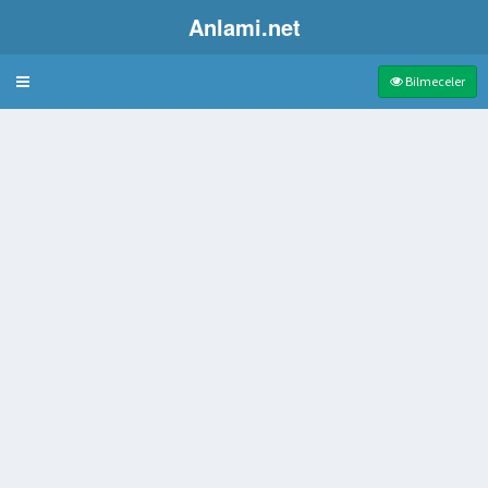
Anlami.net
Bulmaca
Bilmeceler
n mağaranın adı