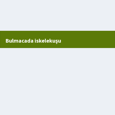
 ufalanan kap
Bulmacada iskelekuşu