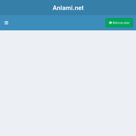
Anlami.net
Bulmaca
Bilmeceler
 parabolle ilgili