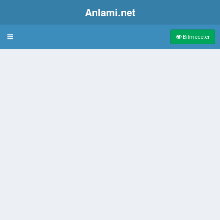
Anlami.net
Bulmaca
Bilmeceler
mış sopa
lan alçak dağ konutu