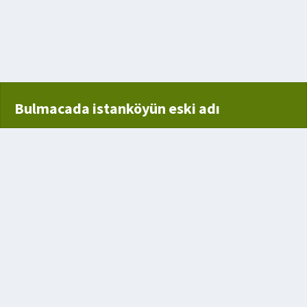
Bulmacada istanköyün eski adı