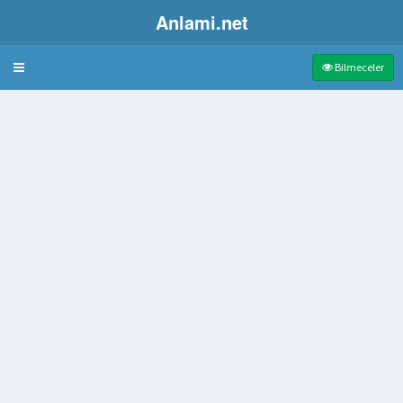
Anlami.net
Bulmaca
Bilmeceler
ç Anadolu Bölgesi İli
ir Anagramı Tarkan Şarkısı
apılan uydurma