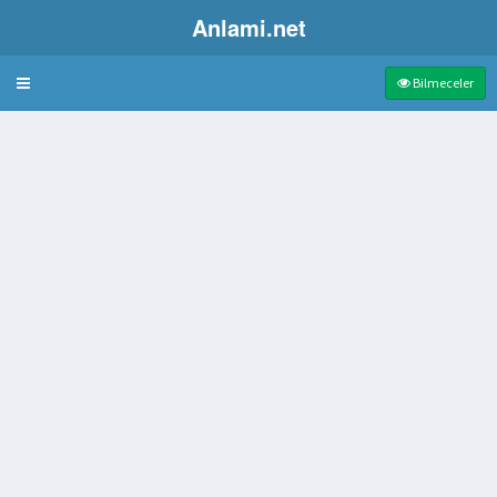
Anlami.net
Bulmaca
Bilmeceler
lgesinde Yetişen Kuruyemiş
ulamacı
k