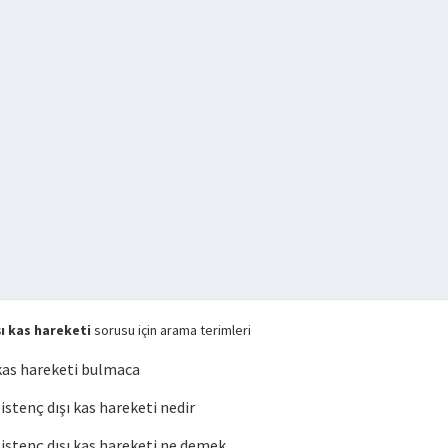
ı kas hareketi
sorusu için arama terimleri
kas hareketi bulmaca
tenç dışı kas hareketi nedir
stenç dışı kas hareketi ne demek