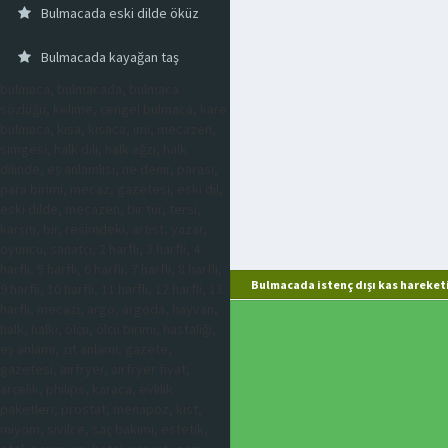
Bulmacada eski dilde öküz
Bulmacada kayağan taş
bulmaca, bulmacada, bulmaca
sözlüğü, kelime, çengel bulmaca, kare
bulmaca, kısa, kısaca, imi, mecazen,
simgesi, halk dili, halk ağzı, halk
dilinde, eş anlamlısı, ne denir, parası,
para birimi, mecaz, gazetesi, eski dil,
eski dilde, mecazen, bir tür, tersi,
karşıtı, bir, resimdeki, artist, yazar,
oyuncu, sanatçı, 2 harfli, 3 harfli, 4
harfli, 5 harfli, 6 harfli, 7 harfli, 8 harfli,
Bulmacada istenç dışı kas hareket
9 harfli, 10 harfli, 11 harfli, 12 harfli, 13
harfli, mecazi, argo, argoda, hayvan,
halk, halkı, ölçü, ölçü birimi, hastalığı,
eş anlamı, zıt anlamı, gazete,
gazetesi, airfryer, airfryer fiyat,
arçelik, philips, karaca, evlilik
paketleri, prostat, menapoz, kist,
miyom, sivilce, saç bakımı, estetik,