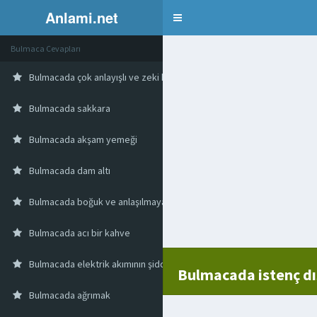
Anlami.net
Bulmaca
Bulmaca Cevapları
Bulmacada çok anlayışlı ve zeki kimse
Bulmacada sakkara
Bulmacada akşam yemeği
Bulmacada dam altı
Bulmacada boğuk ve anlaşılmayan ses
Bulmacada acı bir kahve
Bulmacada elektrik akımının şiddetini azaltıp çoğaltmaya yarayan ara
Bulmacada istenç dı
Bulmacada ağrımak