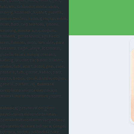
otel, pansiyon, hotel, resort, gezi,
tatil, ets, tatilbudur, moda, kadın,
makyaj, kozmetik, kıyafet, güzellik,
yemek tarifleri, kadın, genç kız, evlilik,
nişan, balo, cep telefonu, iphone,
samsung, maskara, ruj, doğum,
hamilelik, güneş kremi, ağrı kesici
krem, farmasi, avon, huncalife, para
kazanma, sağlık, abiye, iç çamaşırı,
güzellik sırları, makyaj önerileri,
katalog, ürünler, saç bakım ürünleri,
oteller, tatil, apart, hotel, gezi, cafe,
pastane, tatlı, gurme, kebap, para,
kripto, bebek, çocuk, hamile, doğum,
gebelik, parfüm, ruj,
Bulmaca
cevaplarına kolayca ulaşmak için
arama kutusunda sorunuzu yazınız.
Bulmaca
; gazete ve dergilerin
yayınladıkları eklerinde bulunan
özellikle haftasonlarının vazgeçilmez
eğlencesi olan Kare bulmaca, Çengel
bulmaca, sudoku şeklindeki zeka,