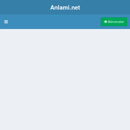
Anlami.net
Bulmaca
Bilmeceler
vabı
rar Vermemesi İçin Dikilir
 son nokta dokuz harfli cevabı
leri