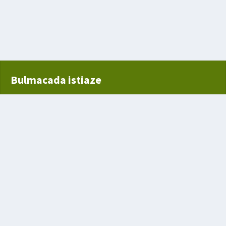
anı
çadır
Bulmacada istiaze