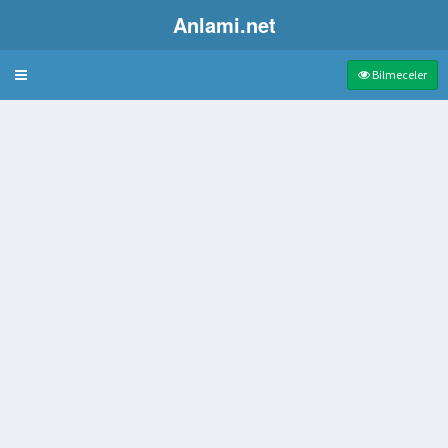
Anlami.net
Bulmaca
Bilmeceler
ı
 arabası
fter