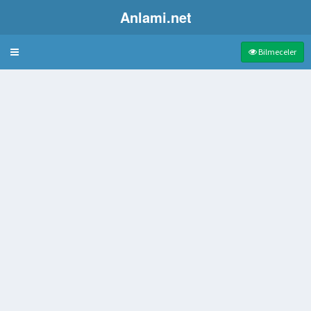
Anlami.net
Bulmaca
Bilmeceler
 kadın
eş anlamlısı
ı yer
 süreli uyuma