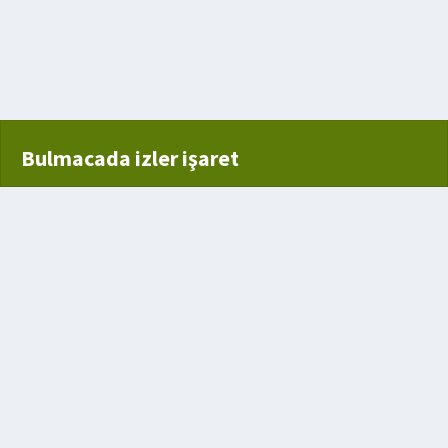
amak için kullanılan sepet
lan demir
Bulmacada izler işaret