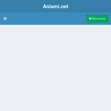
Anlami.net
Bulmaca
Bilmeceler
m kuvveti
nci Nehri
r kürsüsü
dere