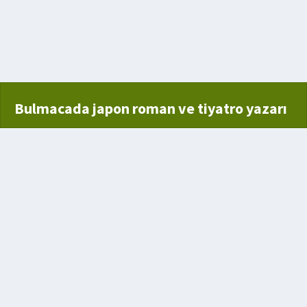
kuru ağaç
mdan Yana Olan Kişi
to
Bulmacada japon roman ve tiyatro yazarı