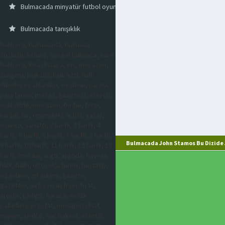
Bulmacada minyatür futbol oyunu
Bulmacada tanışıklık
bulmaca, bulmacada, bulmaca
sözlüğü, kelime, çengel bulmaca, kare
bulmaca, kısa, kısaca, imi, mecazen,
simgesi, halk dili, halk ağzı, halk
dilinde, eş anlamlısı, ne denir, parası,
para birimi, mecaz, gazetesi, eski dil,
eski dilde, mecazen, bir tür, tersi,
karşıtı, bir, resimdeki, artist, yazar,
oyuncu, sanatçı, 2 harfli, 3 harfli, 4
harfli, 5 harfli, 6 harfli, 7 harfli, 8 harfli,
Bulmacada John Stamos Bu Dizide J
9 harfli, 10 harfli, 11 harfli, 12 harfli, 13
harfli, mecazi, argo, argoda, hayvan,
halk, halkı, ölçü, ölçü birimi, hastalığı,
eş anlamı, zıt anlamı, gazete,
gazetesi, airfryer, airfryer fiyat,
arçelik, philips, karaca, evlilik
paketleri, prostat, menapoz, kist,
miyom, sivilce, saç bakımı, estetik,