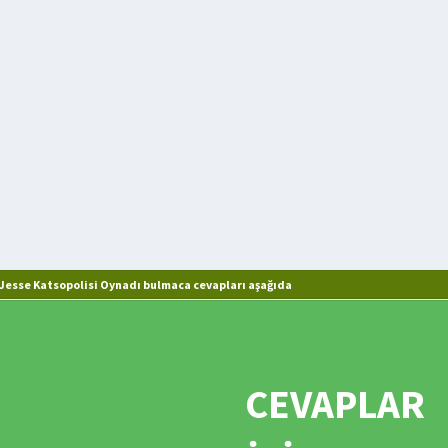
esse Katsopolisi Oynadı bulmaca cevapları aşağıda
CEVAPLAR