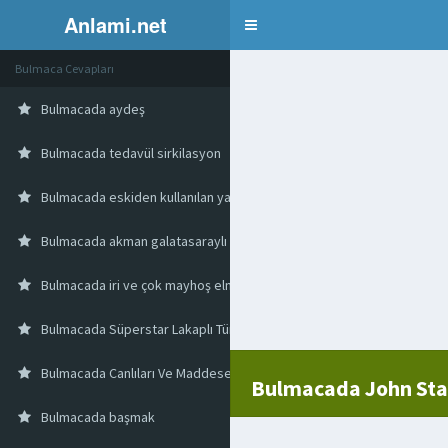
Anlami.net
Bulmaca
Bulmaca Cevapları
Bulmacada aydeş
Bulmacada tedavül sirkilasyon
Bulmacada eskiden kullanılan yakası kapalı bir tür ceket
Bulmacada akman galatasaraylı futbolcu
Bulmacada iri ve çok mayhoş elma
Bulmacada Süperstar Lakaplı Türk Popçunun Tam Adı
Bulmacada Canlıları Ve Maddesel Olguları İnceleyen Bilim
Bulmacada John Stam
Bulmacada başmak