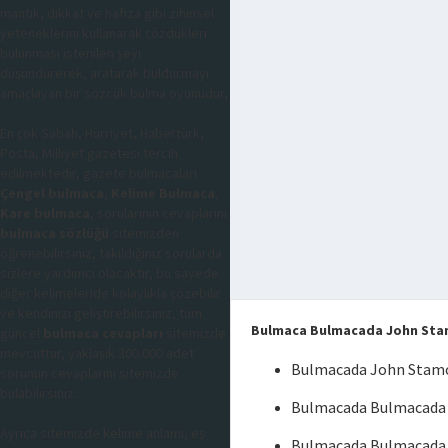
mantık, dikkat ve hafıza gibi zihinsel
yeteneklerini kullanarak çözdükleri
bulunması istenilen şeyi
düşündürerek, aratarak buldurmayı
amaçlayan bir sözcük bulma oyunudur,
En çok Sabah, Hürriyet, Habertürk,
Posta, Milliyet gazetesi tercih
edilmektedir, gazete bulmacaları
Çengel bulmaca
,
Kelime Bulmaca
,
Kare bulmaca
, sorularının cevaplarını
bulmaca sözlüğü
sitemizden
öğrenebilirsiniz, takıldığınız sorularda
sizlere yardımcı olacaktır, bu sayede
diğer kelimeleride kolaylıkla çözebilir
ve kendinizi geliştirebilirsiniz, tüm
Bulmaca Bulmacada John Stam
güncel
bulmaca cevapları
sitemizde
mevcuttur, yaklaşık 300.000 adet
Bulmacada John Stamos
sorunun cevaplarını sitemizde
bulabilirsiniz.
Bulmacada Bulmacada J
Ayrıca sitemizde kelime anlamı, eş
Bulmacada Bulmacada J