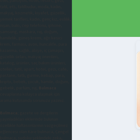
otel, pansiyon, hotel, resort, gezi,
tatil, ets, tatilbudur, moda, kadın,
makyaj, kozmetik, kıyafet, güzellik,
yemek tarifleri, kadın, genç kız, evlilik,
nişan, balo, cep telefonu, iphone,
samsung, maskara, ruj, doğum,
hamilelik, güneş kremi, ağrı kesici
krem, farmasi, avon, huncalife, para
kazanma, sağlık, abiye, iç çamaşırı,
güzellik sırları, makyaj önerileri,
katalog, ürünler, saç bakım ürünleri,
oteller, tatil, apart, hotel, gezi, cafe,
pastane, tatlı, gurme, kebap, para,
kripto, bebek, çocuk, hamile, doğum,
gebelik, parfüm, ruj,
Bulmaca
cevaplarına kolayca ulaşmak için
arama kutusunda sorunuzu yazınız.
Bulmaca
; gazete ve dergilerin
yayınladıkları eklerinde bulunan
özellikle haftasonlarının vazgeçilmez
eğlencesi olan Kare bulmaca, Çengel
bulmaca, sudoku şeklindeki zeka,