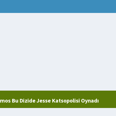
os Bu Dizide Jesse Katsopolisi Oynadı