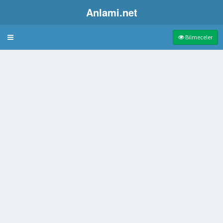
Anlami.net
Bulmaca
Bilmeceler
n
nzumesi