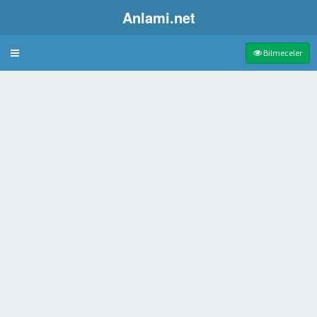
Anlami.net
Bulmaca
Bilmeceler
adır
rtadan Kaldıran Madde
görevi yapmak üzere özelleşmiş ve zarla çevrilmiş yapılar