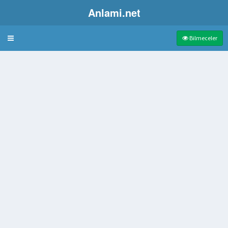
Anlami.net
Bulmaca
Bilmeceler
ğasının sanı
ıldığı düzlem
sos