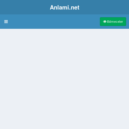
Anlami.net
Bulmaca
Bilmeceler
ysi
eri
içimde iterek
nı oluşturan bölüm
Lisans Eğitiminin Süresi