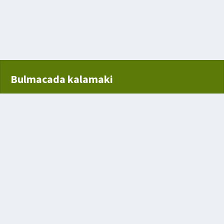
z tahta
Bulmacada kalamaki