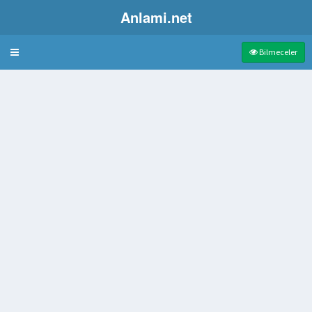
Anlami.net
Bulmaca
Bilmeceler
aç
r denilen bölümü
tevafukan