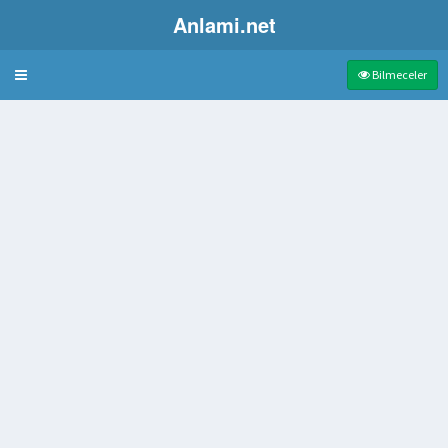
Anlami.net
Bulmaca
Bilmeceler
aşlı başına hareket ettiği mekanik dokuma tezgahı
liği