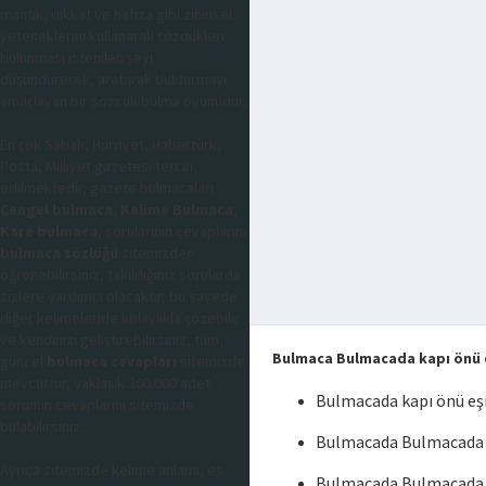
mantık, dikkat ve hafıza gibi zihinsel
yeteneklerini kullanarak çözdükleri
bulunması istenilen şeyi
düşündürerek, aratarak buldurmayı
amaçlayan bir sözcük bulma oyunudur,
En çok Sabah, Hürriyet, Habertürk,
Posta, Milliyet gazetesi tercih
edilmektedir, gazete bulmacaları
Çengel bulmaca
,
Kelime Bulmaca
,
Kare bulmaca
, sorularının cevaplarını
bulmaca sözlüğü
sitemizden
öğrenebilirsiniz, takıldığınız sorularda
sizlere yardımcı olacaktır, bu sayede
diğer kelimeleride kolaylıkla çözebilir
ve kendinizi geliştirebilirsiniz, tüm
Bulmaca Bulmacada kapı önü 
güncel
bulmaca cevapları
sitemizde
mevcuttur, yaklaşık 300.000 adet
Bulmacada kapı önü eş
sorunun cevaplarını sitemizde
bulabilirsiniz.
Bulmacada Bulmacada k
Ayrıca sitemizde kelime anlamı, eş
Bulmacada Bulmacada 