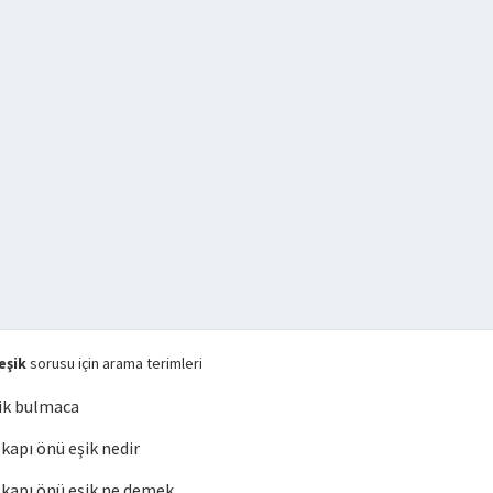
eşik
sorusu için arama terimleri
ik bulmaca
apı önü eşik nedir
kapı önü eşik ne demek