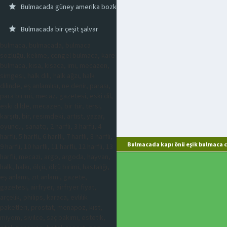
Bulmacada güney amerika bozkır
Bulmacada bir çeşit şalvar
bulmaca, bulmacada, bulmaca
sözlüğü, kelime, çengel bulmaca, kare
bulmaca, kısa, kısaca, imi, mecazen,
simgesi, halk dili, halk ağzı, halk
dilinde, eş anlamlısı, ne denir, parası,
para birimi, mecaz, gazetesi, eski dil,
eski dilde, mecazen, bir tür, tersi,
karşıtı, bir, resimdeki, artist, yazar,
oyuncu, sanatçı, 2 harfli, 3 harfli, 4
harfli, 5 harfli, 6 harfli, 7 harfli, 8 harfli,
Bulmacada kapı önü eşik bulmaca c
9 harfli, 10 harfli, 11 harfli, 12 harfli, 13
harfli, mecazi, argo, argoda, hayvan,
halk, halkı, ölçü, ölçü birimi, hastalığı,
eş anlamı, zıt anlamı, gazete,
gazetesi, airfryer, airfryer fiyat,
arçelik, philips, karaca, evlilik
paketleri, prostat, menapoz, kist,
miyom, sivilce, saç bakımı, estetik,