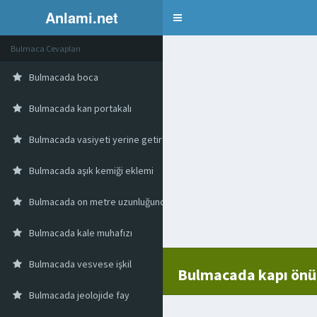
Anlami.net
Bulmaca
Bulmaca Cevapları
Bulmacada boca
Bulmacada kan portakalı
Bulmacada vasiyeti yerine getiren kişi
Bulmacada aşık kemiği eklemi
Bulmacada on metre uzunluğunda ölçü birimi
Bulmacada kale muhafızı
Bulmacada vesvese işkil
Bulmacada kapı önü
Bulmacada jeolojide fay