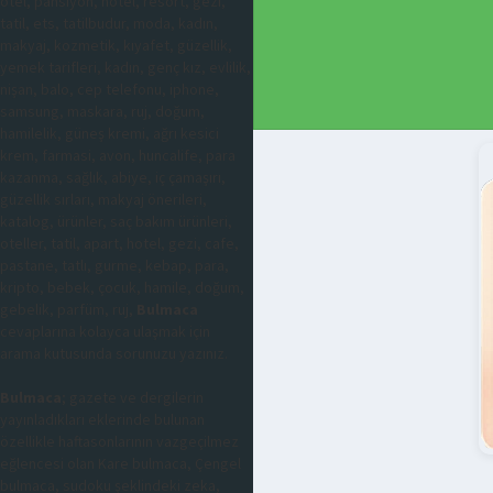
otel, pansiyon, hotel, resort, gezi,
tatil, ets, tatilbudur, moda, kadın,
makyaj, kozmetik, kıyafet, güzellik,
yemek tarifleri, kadın, genç kız, evlilik,
nişan, balo, cep telefonu, iphone,
samsung, maskara, ruj, doğum,
hamilelik, güneş kremi, ağrı kesici
krem, farmasi, avon, huncalife, para
kazanma, sağlık, abiye, iç çamaşırı,
güzellik sırları, makyaj önerileri,
katalog, ürünler, saç bakım ürünleri,
oteller, tatil, apart, hotel, gezi, cafe,
pastane, tatlı, gurme, kebap, para,
kripto, bebek, çocuk, hamile, doğum,
gebelik, parfüm, ruj,
Bulmaca
cevaplarına kolayca ulaşmak için
arama kutusunda sorunuzu yazınız.
Bulmaca
; gazete ve dergilerin
yayınladıkları eklerinde bulunan
özellikle haftasonlarının vazgeçilmez
eğlencesi olan Kare bulmaca, Çengel
bulmaca, sudoku şeklindeki zeka,