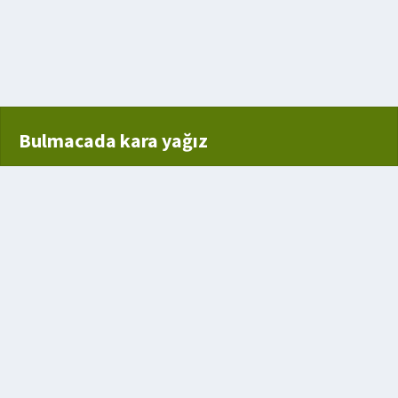
etek
görevli kimse
Bulmacada kara yağız