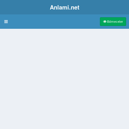
Anlami.net
Bulmaca
Bilmeceler
apılan arap yemeği
ıkları tahta maşa
 suyu
 böreği