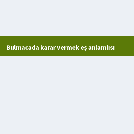
ası
 isim
Bulmacada karar vermek eş anlamlısı