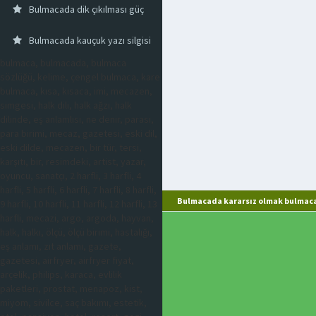
Bulmacada dik çıkılması güç
Bulmacada kauçuk yazı silgisi
bulmaca, bulmacada, bulmaca
sözlüğü, kelime, çengel bulmaca, kare
bulmaca, kısa, kısaca, imi, mecazen,
simgesi, halk dili, halk ağzı, halk
dilinde, eş anlamlısı, ne denir, parası,
para birimi, mecaz, gazetesi, eski dil,
eski dilde, mecazen, bir tür, tersi,
karşıtı, bir, resimdeki, artist, yazar,
oyuncu, sanatçı, 2 harfli, 3 harfli, 4
harfli, 5 harfli, 6 harfli, 7 harfli, 8 harfli,
Bulmacada kararsız olmak bulmaca
9 harfli, 10 harfli, 11 harfli, 12 harfli, 13
harfli, mecazi, argo, argoda, hayvan,
halk, halkı, ölçü, ölçü birimi, hastalığı,
eş anlamı, zıt anlamı, gazete,
gazetesi, airfryer, airfryer fiyat,
arçelik, philips, karaca, evlilik
paketleri, prostat, menapoz, kist,
miyom, sivilce, saç bakımı, estetik,