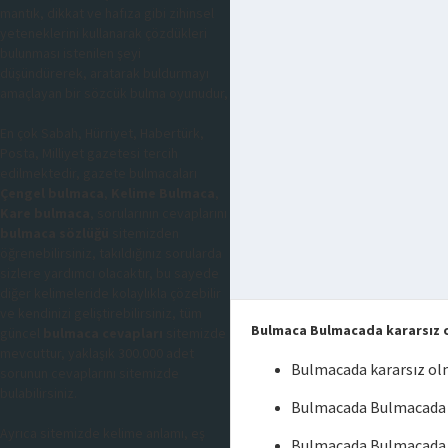
mantık, dikkat ve hafıza gibi zihinsel
yeteneklerini kullanarak çözdükleri
bulunması istenilen şeyi
düşündürerek, aratarak buldurmayı
amaçlayan bir sözcük bulma oyunudur,
En çok Sabah, Hürriyet, Habertürk,
Posta, Milliyet gazetesi tercih
edilmektedir, gazete bulmacaları
Çengel bulmaca
,
Kelime Bulmaca
,
Kare bulmaca
, sorularının cevaplarını
bulmaca sözlüğü
sitemizden
öğrenebilirsiniz, takıldığınız sorularda
sizlere yardımcı olacaktır, bu sayede
diğer kelimeleride kolaylıkla çözebilir
ve kendinizi geliştirebilirsiniz, tüm
Bulmaca Bulmacada kararsız 
güncel
bulmaca cevapları
sitemizde
mevcuttur, yaklaşık 300.000 adet
Bulmacada kararsız o
sorunun cevaplarını sitemizde
bulabilirsiniz.
Bulmacada Bulmacada k
Ayrıca sitemizde kelime anlamı, eş
Bulmacada Bulmacada 