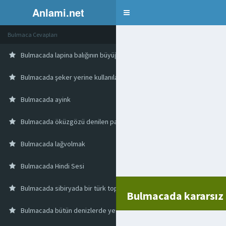
Anlami.net
Bulmaca
Bulmaca Cevapları
Bulmacada lapina balığının büyüğü
Bulmacada şeker yerine kullanılan tatlandırıcı
Bulmacada ayink
Bulmacada öküzgözü denilen papatyaya benzer bir çiçek
Bulmacada lağvolmak
Bulmacada Hindi Sesi
Bulmacada sibiryada bir türk topluluğu
Bulmacada kararsız
Bulmacada bütün denizlerde yetişen emici köklerle kayalara tutunan