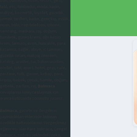
otel, pansiyon, hotel, resort, gezi,
tatil, ets, tatilbudur, moda, kadın,
makyaj, kozmetik, kıyafet, güzellik,
yemek tarifleri, kadın, genç kız, evlilik,
nişan, balo, cep telefonu, iphone,
samsung, maskara, ruj, doğum,
hamilelik, güneş kremi, ağrı kesici
krem, farmasi, avon, huncalife, para
kazanma, sağlık, abiye, iç çamaşırı,
güzellik sırları, makyaj önerileri,
katalog, ürünler, saç bakım ürünleri,
oteller, tatil, apart, hotel, gezi, cafe,
pastane, tatlı, gurme, kebap, para,
kripto, bebek, çocuk, hamile, doğum,
gebelik, parfüm, ruj,
Bulmaca
cevaplarına kolayca ulaşmak için
arama kutusunda sorunuzu yazınız.
Bulmaca
; gazete ve dergilerin
yayınladıkları eklerinde bulunan
özellikle haftasonlarının vazgeçilmez
eğlencesi olan Kare bulmaca, Çengel
bulmaca, sudoku şeklindeki zeka,