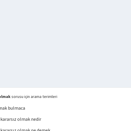
olmak
sorusu için arama terimleri
lmak bulmaca
ararsız olmak nedir
kararsız olmak ne demek