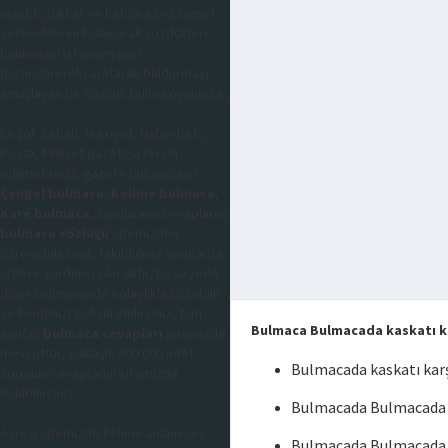
mantık, dikkat ve hafıza gibi zihinsel
yeteneklerini kullanarak çözdükleri
bulunması istenilen şeyi
düşündürerek, aratarak buldurmayı
amaçlayan bir sözcük bulma oyunudur,
En çok Sabah, Hürriyet, Habertürk,
Posta, Milliyet gazetesi tercih
edilmektedir, gazete bulmacaları
Çengel bulmaca
,
Kelime Bulmaca
,
Kare bulmaca
, sorularının cevaplarını
bulmaca sözlüğü
sitemizden
öğrenebilirsiniz, takıldığınız sorularda
sizlere yardımcı olacaktır, bu sayede
diğer kelimeleride kolaylıkla çözebilir
ve kendinizi geliştirebilirsiniz, tüm
Bulmaca Bulmacada kaskatı ka
güncel
bulmaca cevapları
sitemizde
mevcuttur, yaklaşık 300.000 adet
Bulmacada kaskatı kar
sorunun cevaplarını sitemizde
bulabilirsiniz.
Bulmacada Bulmacada k
Ayrıca sitemizde kelime anlamı, eş
Bulmacada Bulmacada k