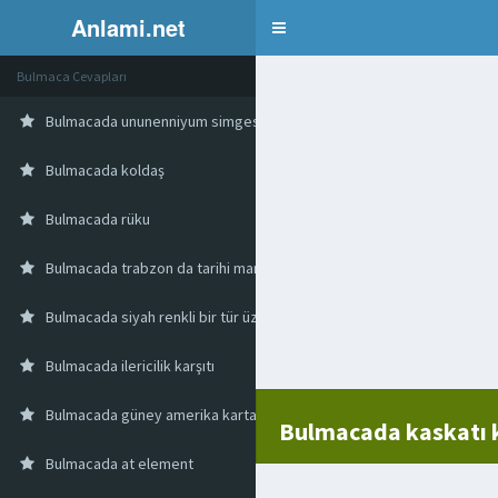
Anlami.net
Bulmaca
Bulmaca Cevapları
Bulmacada ununenniyum simgesi
Bulmacada koldaş
Bulmacada rüku
Bulmacada trabzon da tarihi manastır
Bulmacada siyah renkli bir tür üzüm
Bulmacada ilericilik karşıtı
Bulmacada güney amerika kartalı
Bulmacada kaskatı k
Bulmacada at element