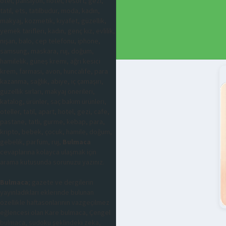
otel, pansiyon, hotel, resort, gezi,
tatil, ets, tatilbudur, moda, kadın,
makyaj, kozmetik, kıyafet, güzellik,
yemek tarifleri, kadın, genç kız, evlilik,
nişan, balo, cep telefonu, iphone,
samsung, maskara, ruj, doğum,
hamilelik, güneş kremi, ağrı kesici
krem, farmasi, avon, huncalife, para
kazanma, sağlık, abiye, iç çamaşırı,
güzellik sırları, makyaj önerileri,
katalog, ürünler, saç bakım ürünleri,
oteller, tatil, apart, hotel, gezi, cafe,
pastane, tatlı, gurme, kebap, para,
kripto, bebek, çocuk, hamile, doğum,
gebelik, parfüm, ruj,
Bulmaca
cevaplarına kolayca ulaşmak için
arama kutusunda sorunuzu yazınız.
Bulmaca
; gazete ve dergilerin
yayınladıkları eklerinde bulunan
özellikle haftasonlarının vazgeçilmez
eğlencesi olan Kare bulmaca, Çengel
bulmaca, sudoku şeklindeki zeka,