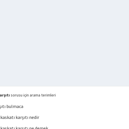
rşıtı
sorusu için arama terimleri
şıtı bulmaca
askatı karşıtı nedir
askatı karşıtı ne demek