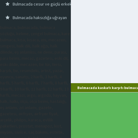
Bulmacada cesur ve güçlü erkek
Bulmacada haksızlığa uğrayan
bulmaca, bulmacada, bulmaca
sözlüğü, kelime, çengel bulmaca, kare
bulmaca, kısa, kısaca, imi, mecazen,
simgesi, halk dili, halk ağzı, halk
dilinde, eş anlamlısı, ne denir, parası,
para birimi, mecaz, gazetesi, eski dil,
eski dilde, mecazen, bir tür, tersi,
karşıtı, bir, resimdeki, artist, yazar,
oyuncu, sanatçı, 2 harfli, 3 harfli, 4
harfli, 5 harfli, 6 harfli, 7 harfli, 8 harfli,
Bulmacada kaskatı karşıtı bulmaca
9 harfli, 10 harfli, 11 harfli, 12 harfli, 13
harfli, mecazi, argo, argoda, hayvan,
halk, halkı, ölçü, ölçü birimi, hastalığı,
eş anlamı, zıt anlamı, gazete,
gazetesi, airfryer, airfryer fiyat,
arçelik, philips, karaca, evlilik
paketleri, prostat, menapoz, kist,
miyom, sivilce, saç bakımı, estetik,