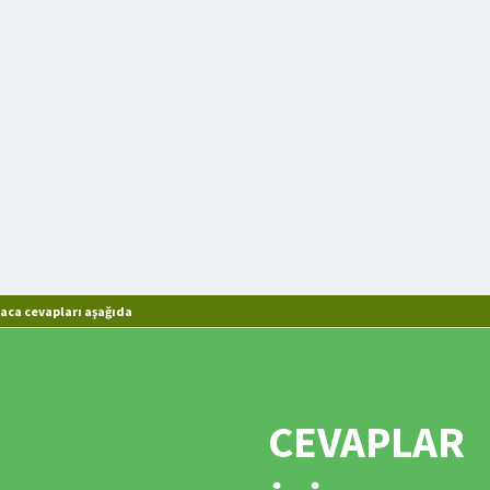
aca cevapları aşağıda
CEVAPLAR