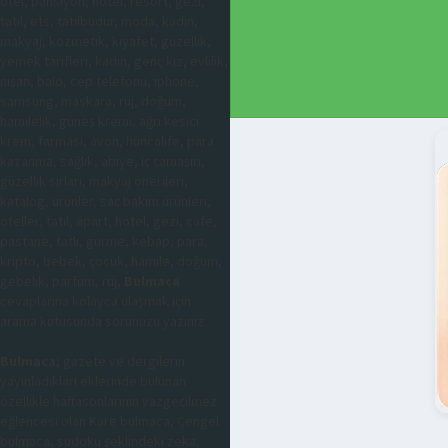
otel, pansiyon, hotel, resort, gezi,
tatil, ets, tatilbudur, moda, kadın,
makyaj, kozmetik, kıyafet, güzellik,
yemek tarifleri, kadın, genç kız, evlilik,
nişan, balo, cep telefonu, iphone,
samsung, maskara, ruj, doğum,
hamilelik, güneş kremi, ağrı kesici
krem, farmasi, avon, huncalife, para
kazanma, sağlık, abiye, iç çamaşırı,
güzellik sırları, makyaj önerileri,
katalog, ürünler, saç bakım ürünleri,
oteller, tatil, apart, hotel, gezi, cafe,
pastane, tatlı, gurme, kebap, para,
kripto, bebek, çocuk, hamile, doğum,
gebelik, parfüm, ruj,
Bulmaca
cevaplarına kolayca ulaşmak için
arama kutusunda sorunuzu yazınız.
Bulmaca
; gazete ve dergilerin
yayınladıkları eklerinde bulunan
özellikle haftasonlarının vazgeçilmez
eğlencesi olan Kare bulmaca, Çengel
bulmaca, sudoku şeklindeki zeka,