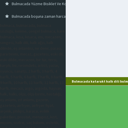
Bulmacada Yüzme Bisiklet Ve Koşu Yarışlarının Birleşimi
Bulmacada boşuna zaman harcama
bulmaca, bulmacada, bulmaca
sözlüğü, kelime, çengel bulmaca, kare
bulmaca, kısa, kısaca, imi, mecazen,
simgesi, halk dili, halk ağzı, halk
dilinde, eş anlamlısı, ne denir, parası,
para birimi, mecaz, gazetesi, eski dil,
eski dilde, mecazen, bir tür, tersi,
karşıtı, bir, resimdeki, artist, yazar,
oyuncu, sanatçı, 2 harfli, 3 harfli, 4
harfli, 5 harfli, 6 harfli, 7 harfli, 8 harfli,
Bulmacada katarakt halk dili bulm
9 harfli, 10 harfli, 11 harfli, 12 harfli, 13
harfli, mecazi, argo, argoda, hayvan,
halk, halkı, ölçü, ölçü birimi, hastalığı,
eş anlamı, zıt anlamı, gazete,
gazetesi, airfryer, airfryer fiyat,
arçelik, philips, karaca, evlilik
paketleri, prostat, menapoz, kist,
miyom, sivilce, saç bakımı, estetik,