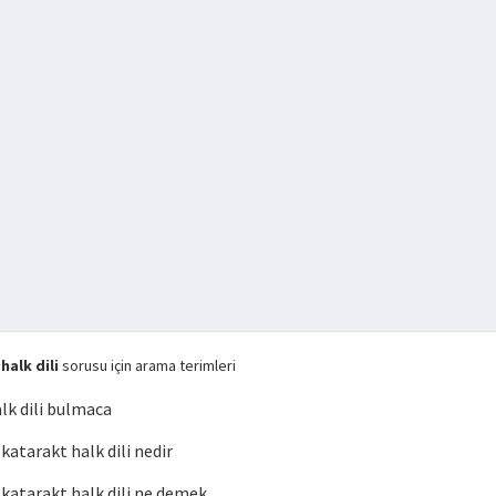
alk dili
sorusu için arama terimleri
lk dili bulmaca
tarakt halk dili nedir
atarakt halk dili ne demek