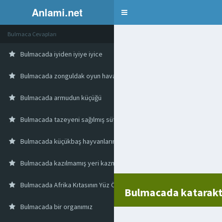
Anlami.net
Bulmaca
Bulmaca Cevapları
Bulmacada iyiden iyiye iyice
Bulmacada zonguldak oyun havası
Bulmacada armudun küçüğü
Bulmacada tazeyeni sağılmış süt
Bulmacada küçükbaş hayvanların yuvarlak dışkısı
Bulmacada kazılmamış yeri kazmak
Bulmacada Afrika Kıtasının Yüz Ölçümü En Büyük Ülkesi
Bulmacada katarakt 
Bulmacada bir organımız