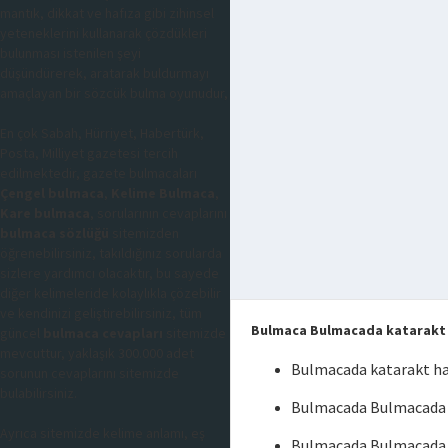
mantık, dikkat ve hafıza gibi zihinsel
yeteneklerini kullanarak çözdükleri
bulunması istenilen şeyi
düşündürerek, aratarak buldurmayı
amaçlayan bir sözcük bulma oyunudur,
En çok Sabah, Hürriyet, Habertürk,
Posta, Milliyet gazetesi tercih
edilmektedir, gazete bulmacaları
Çengel bulmaca
,
Kelime Bulmaca
,
Kare bulmaca
, sorularının cevaplarını
bulmaca sözlüğü
sitemizden
öğrenebilirsiniz, takıldığınız sorularda
sizlere yardımcı olacaktır, bu sayede
diğer kelimeleride kolaylıkla çözebilir
ve kendinizi geliştirebilirsiniz, tüm
Bulmaca Bulmacada katarakt h
güncel
bulmaca cevapları
sitemizde
mevcuttur, yaklaşık 300.000 adet
Bulmacada katarakt ha
sorunun cevaplarını sitemizde
bulabilirsiniz.
Bulmacada Bulmacada ka
Ayrıca sitemizde kelime anlamı, eş
Bulmacada Bulmacada k