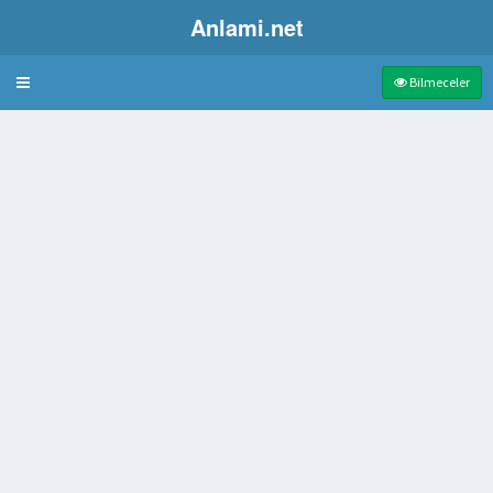
Anlami.net
Bulmaca
Bilmeceler
çıkıntı
işi