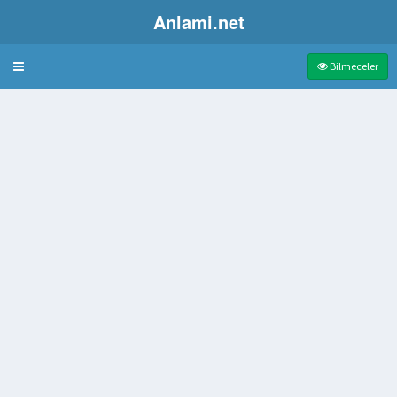
Anlami.net
Bulmaca
Bilmeceler
olarak açıklama
ir belirteç
mamen boşaltma