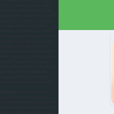
otel, pansiyon, hotel, resort, gezi,
tatil, ets, tatilbudur, moda, kadın,
makyaj, kozmetik, kıyafet, güzellik,
yemek tarifleri, kadın, genç kız, evlilik,
nişan, balo, cep telefonu, iphone,
samsung, maskara, ruj, doğum,
hamilelik, güneş kremi, ağrı kesici
krem, farmasi, avon, huncalife, para
kazanma, sağlık, abiye, iç çamaşırı,
güzellik sırları, makyaj önerileri,
katalog, ürünler, saç bakım ürünleri,
oteller, tatil, apart, hotel, gezi, cafe,
pastane, tatlı, gurme, kebap, para,
kripto, bebek, çocuk, hamile, doğum,
gebelik, parfüm, ruj,
Bulmaca
cevaplarına kolayca ulaşmak için
arama kutusunda sorunuzu yazınız.
Bulmaca
; gazete ve dergilerin
yayınladıkları eklerinde bulunan
özellikle haftasonlarının vazgeçilmez
eğlencesi olan Kare bulmaca, Çengel
bulmaca, sudoku şeklindeki zeka,