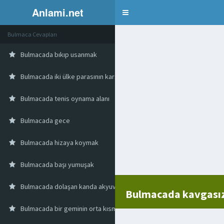
Anlami.net
Bulmaca
Bulmaca Cevapları
Bulmacada bıkıp usanmak
Bulmacada iki ülke parasının karşılıklı değeri
Bulmacada tenis oynama alanı
Bulmacada gece
Bulmacada hizaya koymak
Bulmacada başı yumuşak
Bulmacada dolaşan kanda akyuvar sayısının artması
Bulmacada kavgası
Bulmacada bir geminin orta kısmı