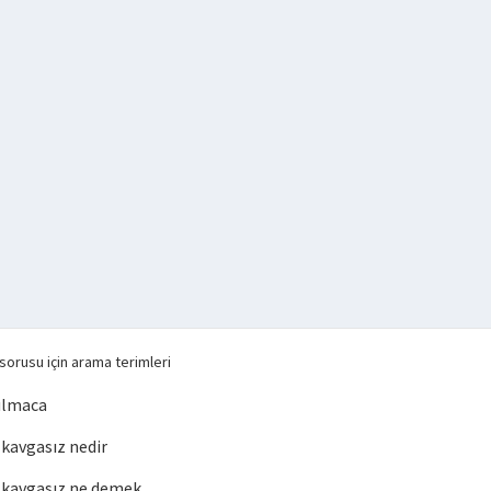
sorusu için arama terimleri
ulmaca
kavgasız nedir
kavgasız ne demek