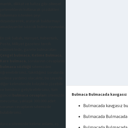
mantık, dikkat ve hafıza gibi zihinsel
yeteneklerini kullanarak çözdükleri
bulunması istenilen şeyi
düşündürerek, aratarak buldurmayı
amaçlayan bir sözcük bulma oyunudur,
En çok Sabah, Hürriyet, Habertürk,
Posta, Milliyet gazetesi tercih
edilmektedir, gazete bulmacaları
Çengel bulmaca
,
Kelime Bulmaca
,
Kare bulmaca
, sorularının cevaplarını
bulmaca sözlüğü
sitemizden
öğrenebilirsiniz, takıldığınız sorularda
sizlere yardımcı olacaktır, bu sayede
diğer kelimeleride kolaylıkla çözebilir
ve kendinizi geliştirebilirsiniz, tüm
Bulmaca Bulmacada kavgasız
güncel
bulmaca cevapları
sitemizde
mevcuttur, yaklaşık 300.000 adet
Bulmacada kavgasız b
sorunun cevaplarını sitemizde
bulabilirsiniz.
Bulmacada Bulmacada 
Ayrıca sitemizde kelime anlamı, eş
Bulmacada Bulmacada 