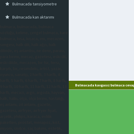
Bulmacada tansiyometre
Bulmacada kan aktarımı
bulmaca, bulmacada, bulmaca
sözlüğü, kelime, çengel bulmaca, kare
bulmaca, kısa, kısaca, imi, mecazen,
simgesi, halk dili, halk ağzı, halk
dilinde, eş anlamlısı, ne denir, parası,
para birimi, mecaz, gazetesi, eski dil,
eski dilde, mecazen, bir tür, tersi,
karşıtı, bir, resimdeki, artist, yazar,
oyuncu, sanatçı, 2 harfli, 3 harfli, 4
harfli, 5 harfli, 6 harfli, 7 harfli, 8 harfli,
Bulmacada kavgasız bulmaca cevap
9 harfli, 10 harfli, 11 harfli, 12 harfli, 13
harfli, mecazi, argo, argoda, hayvan,
halk, halkı, ölçü, ölçü birimi, hastalığı,
eş anlamı, zıt anlamı, gazete,
gazetesi, airfryer, airfryer fiyat,
arçelik, philips, karaca, evlilik
paketleri, prostat, menapoz, kist,
miyom, sivilce, saç bakımı, estetik,