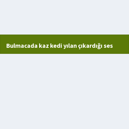
li iğne
Bulmacada kaz kedi yılan çıkardığı ses