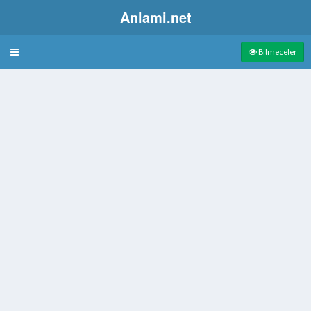
Anlami.net
Bulmaca
Bilmeceler
arak Bilinen Hayvan
ya ağaç yetiştirilen yer
deki kimse
ürterek Oynanan Şans Oyunu