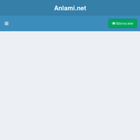
Anlami.net
Bulmaca
Bilmeceler
da mahmuz
fek
n Camdan Çocuk Oyuncağı