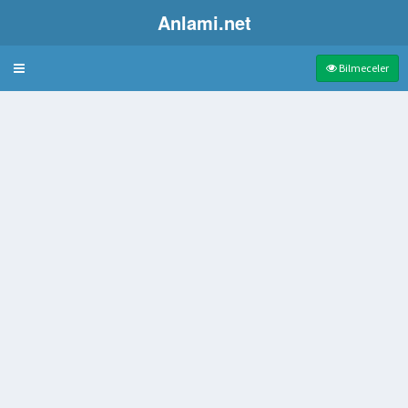
Anlami.net
Bulmaca
Bilmeceler
an
ti
ayan haber