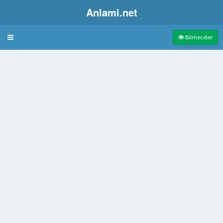
Anlami.net
Bulmaca
Bilmeceler
tuğu Söylenen Eşya
anı
uçak türü