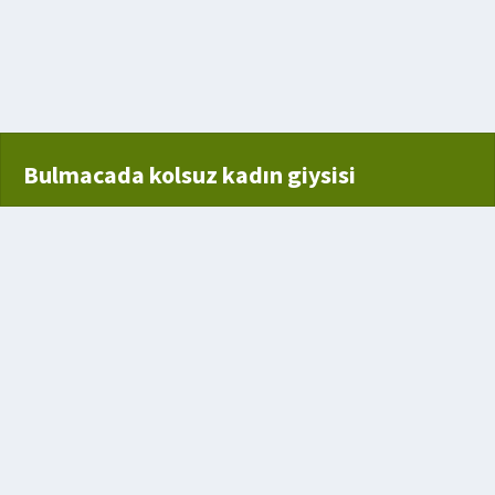
toplumsal sınıf
çü birimi
 kişinin mesleği
Bulmacada kolsuz kadın giysisi