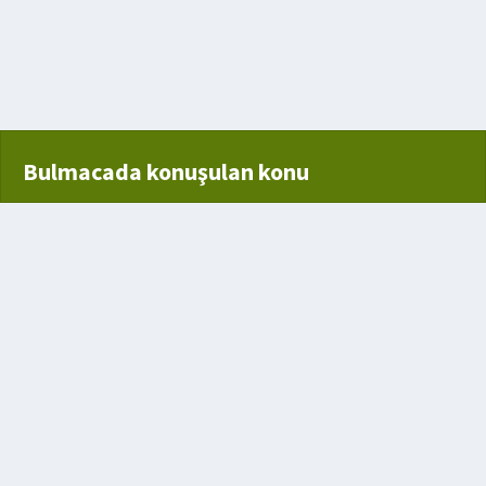
ran dağ sırası
Bulmacada konuşulan konu