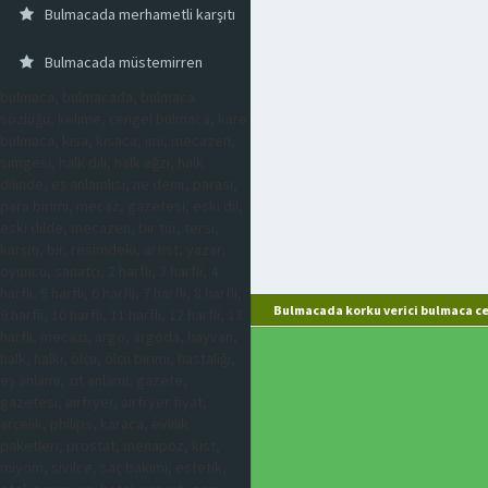
Bulmacada merhametli karşıtı
Bulmacada müstemirren
bulmaca, bulmacada, bulmaca
sözlüğü, kelime, çengel bulmaca, kare
bulmaca, kısa, kısaca, imi, mecazen,
simgesi, halk dili, halk ağzı, halk
dilinde, eş anlamlısı, ne denir, parası,
para birimi, mecaz, gazetesi, eski dil,
eski dilde, mecazen, bir tür, tersi,
karşıtı, bir, resimdeki, artist, yazar,
oyuncu, sanatçı, 2 harfli, 3 harfli, 4
harfli, 5 harfli, 6 harfli, 7 harfli, 8 harfli,
Bulmacada korku verici bulmaca ce
9 harfli, 10 harfli, 11 harfli, 12 harfli, 13
harfli, mecazi, argo, argoda, hayvan,
halk, halkı, ölçü, ölçü birimi, hastalığı,
eş anlamı, zıt anlamı, gazete,
gazetesi, airfryer, airfryer fiyat,
arçelik, philips, karaca, evlilik
paketleri, prostat, menapoz, kist,
miyom, sivilce, saç bakımı, estetik,