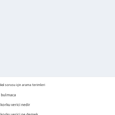
ici
sorusu için arama terimleri
i bulmaca
orku verici nedir
orku verici ne demek