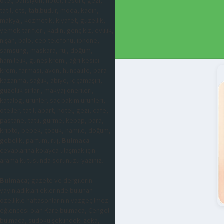
otel, pansiyon, hotel, resort, gezi,
tatil, ets, tatilbudur, moda, kadın,
makyaj, kozmetik, kıyafet, güzellik,
yemek tarifleri, kadın, genç kız, evlilik,
nişan, balo, cep telefonu, iphone,
samsung, maskara, ruj, doğum,
hamilelik, güneş kremi, ağrı kesici
krem, farmasi, avon, huncalife, para
kazanma, sağlık, abiye, iç çamaşırı,
güzellik sırları, makyaj önerileri,
katalog, ürünler, saç bakım ürünleri,
oteller, tatil, apart, hotel, gezi, cafe,
pastane, tatlı, gurme, kebap, para,
kripto, bebek, çocuk, hamile, doğum,
gebelik, parfüm, ruj,
Bulmaca
cevaplarına kolayca ulaşmak için
arama kutusunda sorunuzu yazınız.
Bulmaca
; gazete ve dergilerin
yayınladıkları eklerinde bulunan
özellikle haftasonlarının vazgeçilmez
eğlencesi olan Kare bulmaca, Çengel
bulmaca, sudoku şeklindeki zeka,