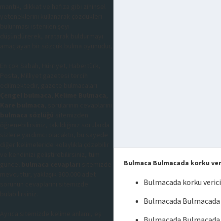
mantık, dikkat ve hafıza gibi zihinsel
yeteneklerini kullanarak çözdükleri
bulunması istenilen şeyi
düşündürerek, aratarak buldurmayı
amaçlayan bir sözcük bulma oyunudur,
En çok Sabah, Hürriyet, Habertürk,
Posta, Milliyet gazetesi tercih
edilmektedir, gazete bulmacaları
Çengel bulmaca
,
Kelime Bulmaca
,
Kare bulmaca
, sorularının cevaplarını
bulmaca sözlüğü
sitemizden
öğrenebilirsiniz, takıldığınız sorularda
sizlere yardımcı olacaktır, bu sayede
diğer kelimeleride kolaylıkla çözebilir
ve kendinizi geliştirebilirsiniz, tüm
Bulmaca Bulmacada korku ver
güncel
bulmaca cevapları
sitemizde
mevcuttur, yaklaşık 300.000 adet
Bulmacada korku veric
sorunun cevaplarını sitemizde
bulabilirsiniz.
Bulmacada Bulmacada k
Ayrıca sitemizde kelime anlamı, eş
Bulmacada Bulmacada k