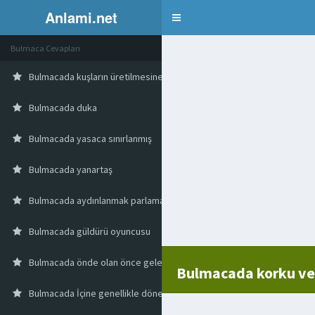
Anlami.net
Bulmaca
Bulmaca Cevapları
Bulmacada kuşların üretilmesine ayrılan oda
Bulmacada duka
Bulmacada yasaca sınırlanmış
Bulmacada yanartaş
Bulmacada aydınlanmak parlamak
Bulmacada güldürü oyuncusu
Bulmacada önde olan önce gelen
Bulmacada korku ver
Bulmacada İçine genellikle döner koyulan daire şeklindeki pide ekme