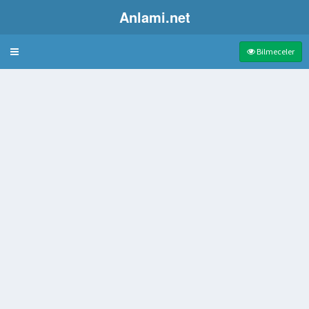
Anlami.net
Bulmaca
Bilmeceler
 ağaç taş ya da betondan üst eşiği boyunduruk
bası atan uçak
rkma
llanılan Telli Çalgı Saz