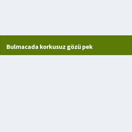
a dönemi
şak yastık kısmı
Bulmacada korkusuz gözü pek