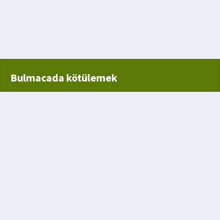
rçalarından her biri
Bulmacada kötülemek