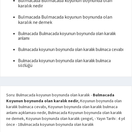
Bulmacada Bulmacada koyunun boynunda olan
karalık nedir
Bulmacada Bulmacada koyunun boynunda olan
karalık ne demek
Bulmacada Bulmacada koyunun boynunda olan karalık
anlamı
Bulmacada koyunun boynunda olan karalık bulmaca cevabı
Bulmacada koyunun boynunda olan karalık bulmaca
sözlüğü
Soru: Bulmacada koyunun boynunda olan karalık
-
Bulmacada
Koyunun boynunda olan karalık nedir,
Koyunun boynunda olan
karalık bulmaca cevabı, Koyunun boynunda olan karalık bulmaca
anlamı açıklaması nedir, Bulmacada Koyunun boynunda olan karalık
ne demek, Koyunun boynunda olan karalık çengel,
- Yayın Tarihi :
4 yıl
önce
-
1
Bulmacada koyunun boynunda olan karalık