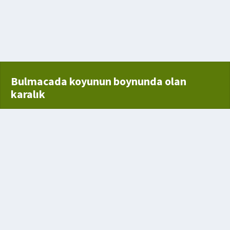
day
Bulmacada koyunun boynunda olan
karalık