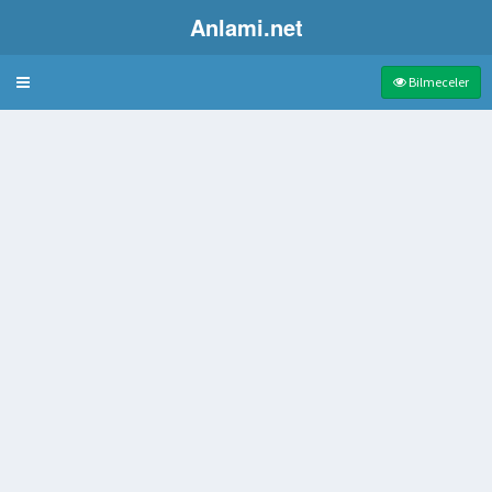
Anlami.net
Bulmaca
Bilmeceler
otel odası
nu
i durum