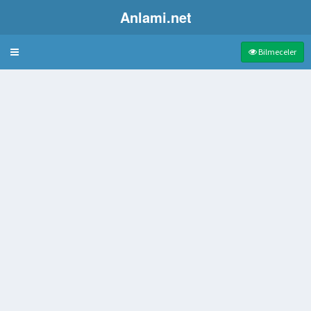
Anlami.net
Bulmaca
Bilmeceler
erli kağıt
 kraliçesi