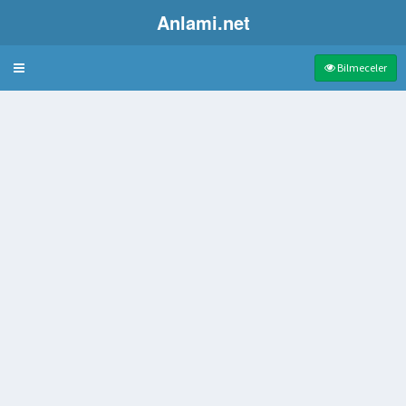
Anlami.net
Bulmaca
Bilmeceler
 geçinen kimse
en kimse