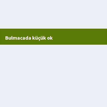
yöne bakan
Bulmacada küçük ok