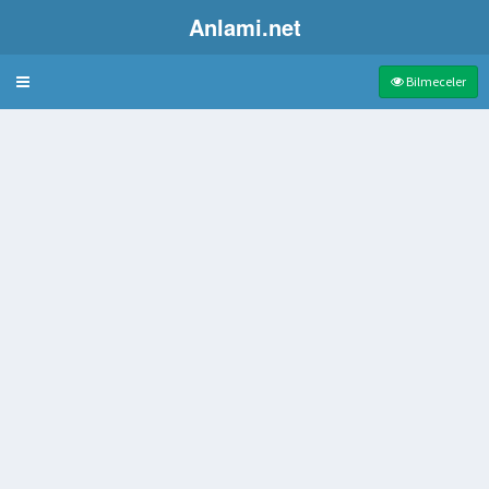
Anlami.net
Bulmaca
Bilmeceler
 tekrarlanan söz
denizaltı dağı