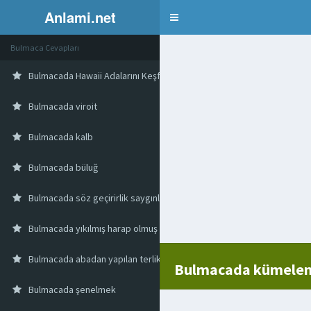
Anlami.net
Bulmaca
Bulmaca Cevapları
Bulmacada Hawaii Adalarını Keşfeden Ünlü İngiliz Kaptan
Bulmacada viroit
Bulmacada kalb
Bulmacada büluğ
Bulmacada söz geçirirlik saygınlık
Bulmacada yıkılmış harap olmuş yapı
Bulmacada abadan yapılan terlik
Bulmacada kümele
Bulmacada şenelmek