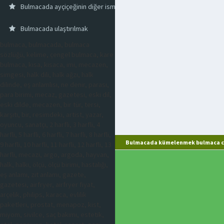
Bulmacada ayçiçeğinin diğer ismi
Bulmacada ulaştırılmak
bulmaca, bulmacada, bulmaca
sözlüğü, kelime, çengel bulmaca, kare
bulmaca, kısa, kısaca, imi, mecazen,
simgesi, halk dili, halk ağzı, halk
dilinde, eş anlamlısı, ne denir, parası,
para birimi, mecaz, gazetesi, eski dil,
eski dilde, mecazen, bir tür, tersi,
karşıtı, bir, resimdeki, artist, yazar,
oyuncu, sanatçı, 2 harfli, 3 harfli, 4
harfli, 5 harfli, 6 harfli, 7 harfli, 8 harfli,
Bulmacada kümelenmek bulmaca ce
9 harfli, 10 harfli, 11 harfli, 12 harfli, 13
harfli, mecazi, argo, argoda, hayvan,
halk, halkı, ölçü, ölçü birimi, hastalığı,
eş anlamı, zıt anlamı, gazete,
gazetesi, airfryer, airfryer fiyat,
arçelik, philips, karaca, evlilik
paketleri, prostat, menapoz, kist,
miyom, sivilce, saç bakımı, estetik,