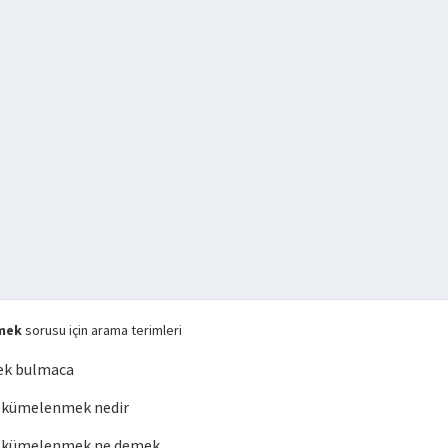
mek
sorusu için arama terimleri
k bulmaca
 kümelenmek nedir
 kümelenmek ne demek