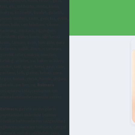
otel, pansiyon, hotel, resort, gezi,
tatil, ets, tatilbudur, moda, kadın,
makyaj, kozmetik, kıyafet, güzellik,
yemek tarifleri, kadın, genç kız, evlilik,
nişan, balo, cep telefonu, iphone,
samsung, maskara, ruj, doğum,
hamilelik, güneş kremi, ağrı kesici
krem, farmasi, avon, huncalife, para
kazanma, sağlık, abiye, iç çamaşırı,
güzellik sırları, makyaj önerileri,
katalog, ürünler, saç bakım ürünleri,
oteller, tatil, apart, hotel, gezi, cafe,
pastane, tatlı, gurme, kebap, para,
kripto, bebek, çocuk, hamile, doğum,
gebelik, parfüm, ruj,
Bulmaca
cevaplarına kolayca ulaşmak için
arama kutusunda sorunuzu yazınız.
Bulmaca
; gazete ve dergilerin
yayınladıkları eklerinde bulunan
özellikle haftasonlarının vazgeçilmez
eğlencesi olan Kare bulmaca, Çengel
bulmaca, sudoku şeklindeki zeka,