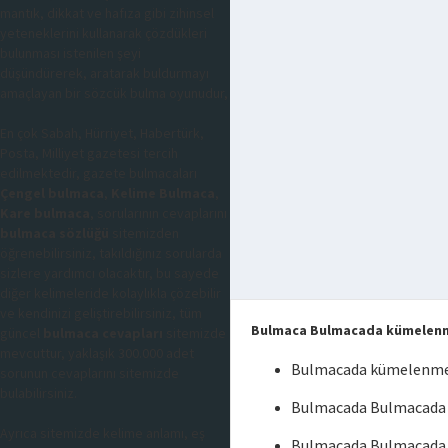
mantık, dikkat ve hafıza gibi zihinsel
yeteneklerini kullanarak çözdükleri
bulunması istenilen şeyi
düşündürerek, aratarak buldurmayı
amaçlayan bir sözcük bulma oyunudur,
En çok Sabah, Hürriyet, Habertürk,
Posta, Milliyet gazetesi tercih
edilmektedir, gazete bulmacaları
Çengel bulmaca
,
Kelime Bulmaca
,
Kare bulmaca
, sorularının cevaplarını
bulmaca sözlüğü
sitemizden
öğrenebilirsiniz, takıldığınız sorularda
sizlere yardımcı olacaktır, bu sayede
diğer kelimeleride kolaylıkla çözebilir
ve kendinizi geliştirebilirsiniz, tüm
Bulmaca Bulmacada kümelen
güncel
bulmaca cevapları
sitemizde
mevcuttur, yaklaşık 300.000 adet
Bulmacada kümelenme
sorunun cevaplarını sitemizde
bulabilirsiniz.
Bulmacada Bulmacada
Ayrıca sitemizde kelime anlamı, eş
Bulmacada Bulmacada