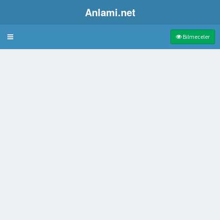
Anlami.net
Bulmaca
Bilmeceler
 çıkarmak için kullanılan çok uçlu çengel