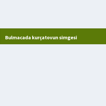
türü
Bulmacada kurçatovun simgesi