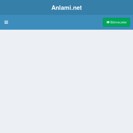
Anlami.net
Bulmaca
Bilmeceler
ment
ndiren
ye tarafından yönetilen yer