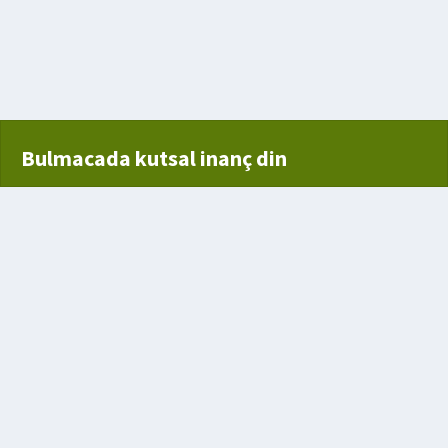
be olan
Bulmacada kutsal inanç din