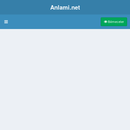
Anlami.net
Bulmaca
Bilmeceler
amar
ak adı
Alakasız Duran Anne Süsü