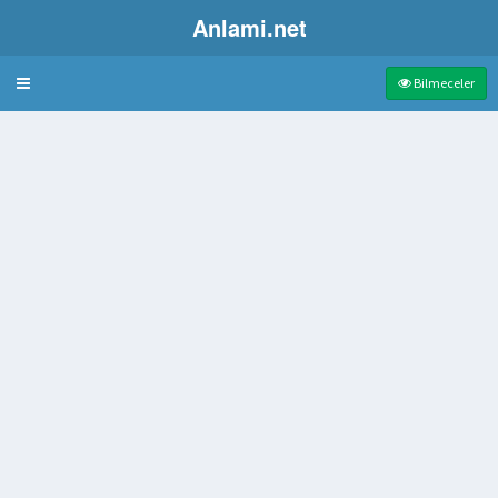
Anlami.net
Bulmaca
Bilmeceler
şeyler işitilmemiş olaylar
 püskürten aygıt
n para