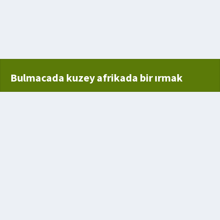
avaş
Bulmacada kuzey afrikada bir ırmak