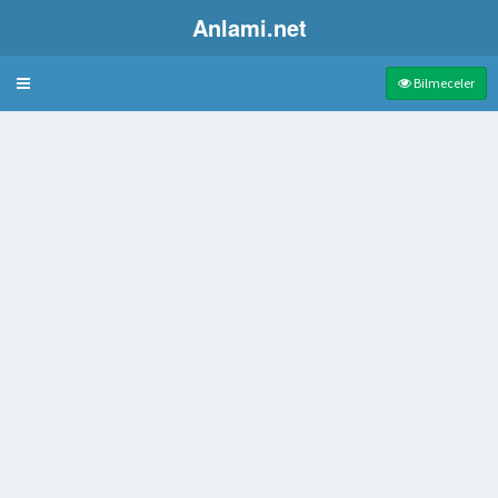
Anlami.net
Bulmaca
Bilmeceler
müzik şarkısı