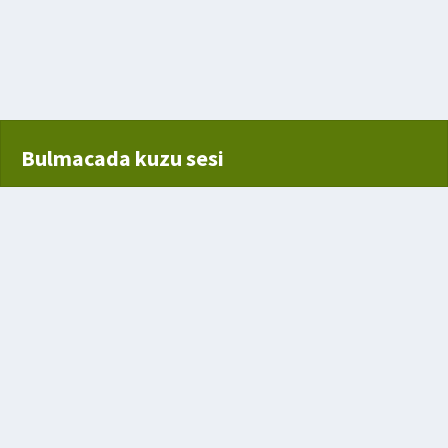
yan bir hayvan
 olan taraf
Bulmacada kuzu sesi